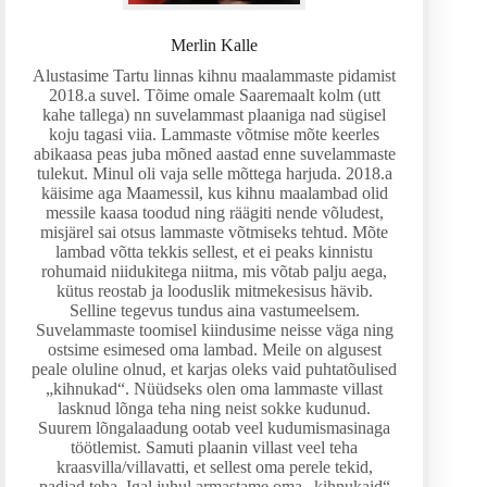
Merlin Kalle
Alustasime Tartu linnas kihnu maalammaste pidamist
2018.a suvel. Tõime omale Saaremaalt kolm (utt
kahe tallega) nn suvelammast plaaniga nad sügisel
koju tagasi viia. Lammaste võtmise mõte keerles
abikaasa peas juba mõned aastad enne suvelammaste
tulekut. Minul oli vaja selle mõttega harjuda. 2018.a
käisime aga Maamessil, kus kihnu maalambad olid
messile kaasa toodud ning räägiti nende võludest,
misjärel sai otsus lammaste võtmiseks tehtud. Mõte
lambad võtta tekkis sellest, et ei peaks kinnistu
rohumaid niidukitega niitma, mis võtab palju aega,
kütus reostab ja looduslik mitmekesisus hävib.
Selline tegevus tundus aina vastumeelsem.
Suvelammaste toomisel kiindusime neisse väga ning
ostsime esimesed oma lambad. Meile on algusest
peale oluline olnud, et karjas oleks vaid puhtatõulised
„kihnukad“. Nüüdseks olen oma lammaste villast
lasknud lõnga teha ning neist sokke kudunud.
Suurem lõngalaadung ootab veel kudumismasinaga
töötlemist. Samuti plaanin villast veel teha
kraasvilla/villavatti, et sellest oma perele tekid,
padjad teha. Igal juhul armastame oma „kihnukaid“