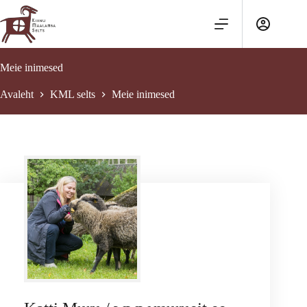
Skip
to
content
Meie inimesed
Avaleht
KML selts
Meie inimesed