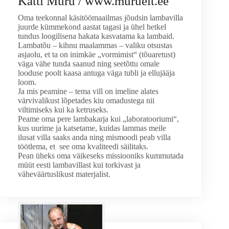
Katti Muru / www.murueit.ee
Oma teekonnal käsitöömaailmas jõudsin lambavilla
juurde kümmekond aastat tagasi ja ühel hetkel
tundus loogilisena hakata kasvatama ka lambaid.
Lambatõu – kihnu maalammas – valiku otsustas
asjaolu, et ta on inimkäe „vormimist“ (tõuaretust)
väga vähe tunda saanud ning seetõttu omale
looduse poolt kaasa antuga väga tubli ja ellujääja
loom.
Ja mis peamine – tema vill on imeline alates
värvivalikust lõpetades kiu omadustega nii
viltimiseks kui ka ketruseks.
Peame oma pere lambakarja kui „laboratooriumi“,
kus uurime ja katsetame, kuidas lammas meile
ilusat villa saaks anda ning mismoodi peab villa
töötlema, et see oma kvaliteedi säilitaks.
Pean üheks oma väikeseks missiooniks kummutada
müüt eesti lambavillast kui torkivast ja
väheväärtuslikust materjalist.