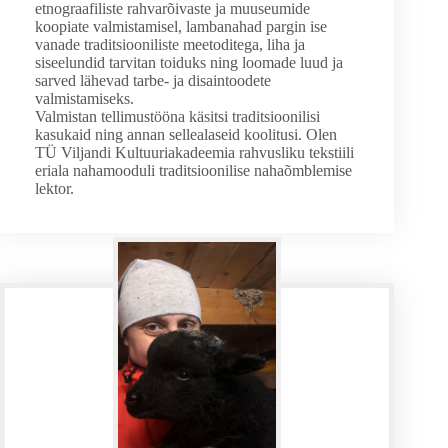
etnograafiliste rahvarõivaste ja muuseumide
koopiate valmistamisel, lambanahad pargin ise
vanade traditsiooniliste meetoditega, liha ja
siseelundid tarvitan toiduks ning loomade luud ja
sarved lähevad tarbe- ja disaintoodete
valmistamiseks.
Valmistan tellimustööna käsitsi traditsioonilisi
kasukaid ning annan sellealaseid koolitusi. Olen
TÜ Viljandi Kultuuriakadeemia rahvusliku tekstiili
eriala nahamooduli traditsioonilise nahaõmblemise
lektor.