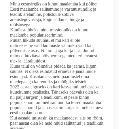
Minu eesmärgiks on kihnu maalamba kui põlise
Eesti maalamba säilitamine ja vastutustundlik ja
teadlik aretamine, põlistõule sobiva
aretustegevusega, kogu südame, hinge ja
mõistusega.
Kindlasti üheks minu missiooniks on kihnu
maalamba populariseerimine.
Püüan liikuda suunas, et mu kari ei ole
mitmekesine vaid lammaste välimiku vaid ka
põlvemiste osas. Nii on ajaga karja lisandunud
mitmed huvitava põlvnemisega uted, erinevatest
ute- ja jääraliinidest.
Kuna talul on võimalus pidada ka jäärasi, liigun
suunas, et oleks esindatud erinevate jääraliinide
esindajad. Kasutamaks neid paaritustel oma
uttedega aga ka rendiks ja müügiks teistele.
2022 aasta alguseks on kari kasvanud umbestäpselt
kuuekümne pealiseks. Tänaseks päevaks olen ka
nii palju targem ja teadlikum, et peale kihnu
populatsiooni on meil säilinud ka teised maalamba
populatsioonid ja tänaseks on karjas ka neli esimest
eesti maalamba utte.
Kui aastaid unistasin ka maakanadest, siis on rõõm,
paar aastat olen ka neid nüüd säilitanud ja teadlikult
aretanud.