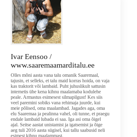
Ivar Eensoo /
www.saaremaamarditalu.ee
Olles mõni aasta vana talu omanik Saaremaal,
tajusin, et selleks, et talu maid korras hoida, on vaja
kas traktorit või lambaid. Puht juhuslikult sattusin
internetis ühe kena kihnu maalamaba kodulehe
peale. Armastus esimesest silmapilgust! Kes siis
veel paremini sobiks vana rehimaja juurde, kui
meie põlised, oma maalambad. Jagades aga, oma
elu Saaremaa ja pealinna vahel, oli tunne, et praegu
endale lambaid lubada ei saa. Iga asi oma õigel
ajal. Seitse aastat unistamist ja igatsemist ja õige
aeg tuli 2016 aasta sügisel, kui tallu saabusid neli
esimest kihnu maalammast.