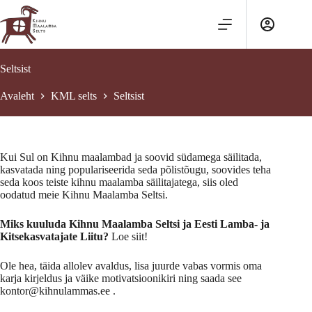
Skip
to
content
Seltsist
Avaleht
KML selts
Seltsist
Kui Sul on Kihnu maalambad ja soovid südamega säilitada,
kasvatada ning populariseerida seda põlistõugu, soovides teha
seda koos teiste kihnu maalamba säilitajatega, siis oled
oodatud meie Kihnu Maalamba Seltsi.
Miks kuuluda Kihnu Maalamba Seltsi ja Eesti Lamba- ja
Kitsekasvatajate Liitu?
Loe siit!
Ole hea, täida allolev avaldus, lisa juurde vabas vormis oma
karja kirjeldus ja väike motivatsioonikiri ning saada see
kontor@kihnulammas.ee .