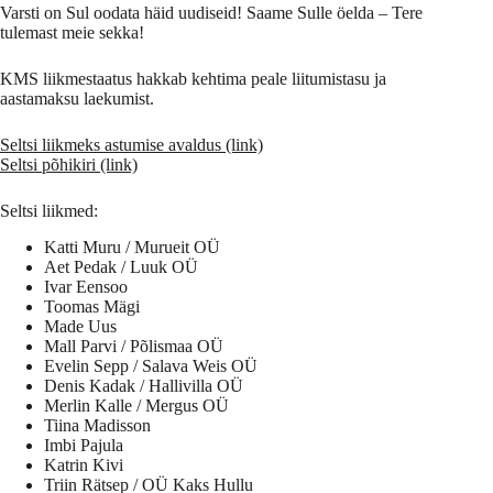
Varsti on Sul oodata häid uudiseid! Saame Sulle öelda – Tere
tulemast meie sekka!
KMS liikmestaatus hakkab kehtima peale liitumistasu ja
aastamaksu laekumist.
Seltsi liikmeks astumise avaldus (link)
Seltsi põhikiri (link)
Seltsi liikmed:
Katti Muru / Murueit OÜ
Aet Pedak / Luuk OÜ
Ivar Eensoo
Toomas Mägi
Made Uus
Mall Parvi / Põlismaa OÜ
Evelin Sepp / Salava Weis OÜ
Denis Kadak / Hallivilla OÜ
Merlin Kalle / Mergus OÜ
Tiina Madisson
Imbi Pajula
Katrin Kivi
Triin Rätsep / OÜ Kaks Hullu