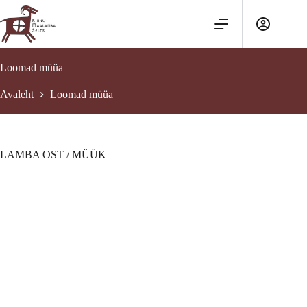
Skip
to
content
Loomad müüa
Avaleht
Loomad müüa
LAMBA OST / MÜÜK